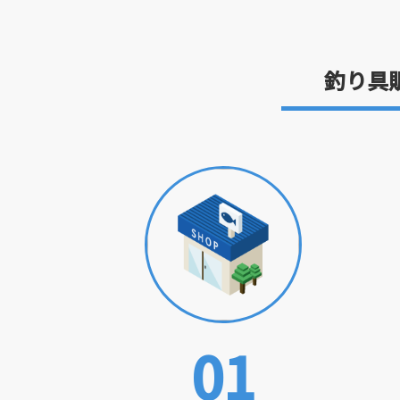
釣り具
01