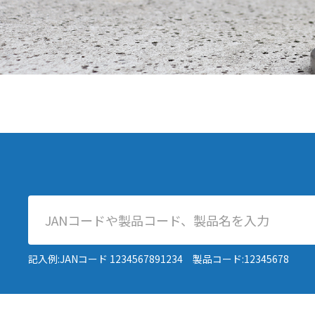
記入例:JANコード 1234567891234 製品コード:12345678