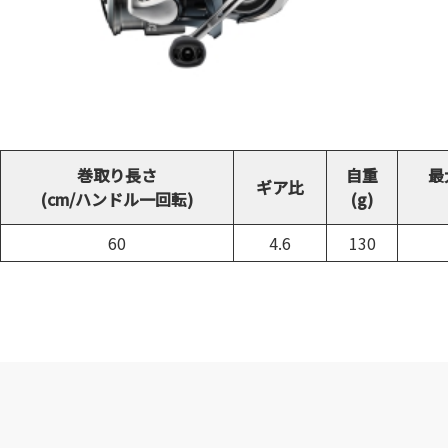
巻取り長さ
自重
最
ギア比
(cm/ハンドル一回転)
(g)
60
4.6
130