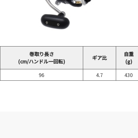
巻取り長さ
自重
ギア比
(cm/ハンドル一回転)
(g)
96
4.7
430