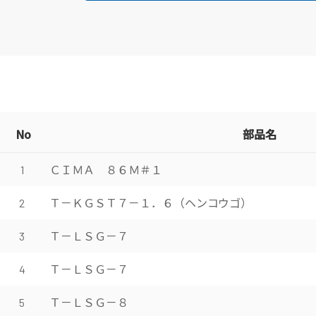
No
部品名
ＣＩＭＡ ８６Ｍ＃１
1
Ｔ－ＫＧＳＴ７－１．６（ヘンコウゴ）
2
Ｔ－ＬＳＧ－７
3
Ｔ－ＬＳＧ－７
4
Ｔ－ＬＳＧ－８
5