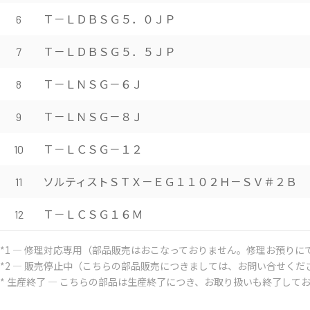
Ｔ－ＬＤＢＳＧ５．０ＪＰ
6
Ｔ－ＬＤＢＳＧ５．５ＪＰ
7
Ｔ－ＬＮＳＧ－６Ｊ
8
Ｔ－ＬＮＳＧ－８Ｊ
9
Ｔ－ＬＣＳＧ－１２
10
ソルティストＳＴＸ－ＥＧ１１０２Ｈ－ＳＶ＃２Ｂ
11
Ｔ－ＬＣＳＧ１６Ｍ
12
*1 ― 修理対応専用（部品販売はおこなっておりません。修理お預りに
*2 ― 販売停止中（こちらの部品販売につきましては、お問い合せくだ
* 生産終了 ― こちらの部品は生産終了につき、お取り扱いも終了して