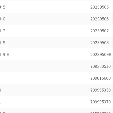
＃５
202S9505
＃６
202S9506
＃７
202S9507
＃８
202S9508
＃９Ｂ
202S9509B
709220510
709015600
９
709995350
１
709995370