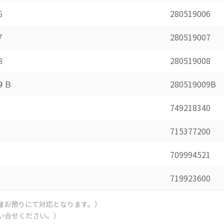
６
280519006
７
280519007
８
280519008
９Ｂ
280519009B
749218340
715377200
709994521
719923600
修理お預りにて対応となります。）
問い合せください。）