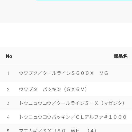
No
部品名
ウワブタ／クールラインＳ６００Ｘ ＭＧ
1
ウワブタ パツキン（ＧＸ６Ｖ）
2
トウニュウコウ／クールラインＳ－Ｘ（マゼンタ）
3
トウニュウコウパッキン／ＣＬアルファ＃１０００
4
マエカギ／ＳＸＵ８０ ＷＨ （４）
5