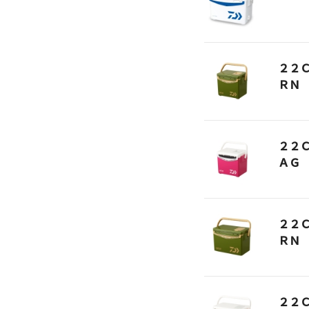
２２
ＲＮ
２２
ＡＧ
２２
ＲＮ
２２