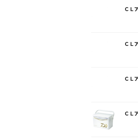
ＣＬ
ＣＬ
ＣＬ
ＣＬ