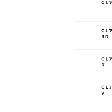
ＣＬ
ＣＬ
ＲＤ
ＣＬ
Ｒ
ＣＬ
Ｖ