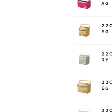
ＡＧ
２２
ＥＧ
２２
ＲＹ
２２
ＥＧ
２２