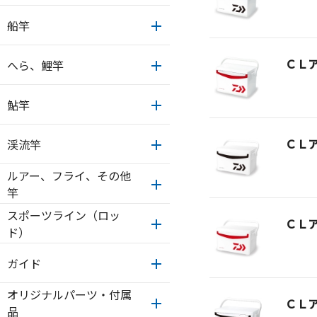
船竿
ＣＬ
へら、鯉竿
鮎竿
ＣＬ
渓流竿
ルアー、フライ、その他
竿
スポーツライン（ロッ
ＣＬ
ド）
ガイド
オリジナルパーツ・付属
ＣＬ
品