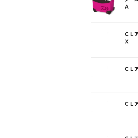
Ａ
ＣＬ
Ｘ
ＣＬ
ＣＬ