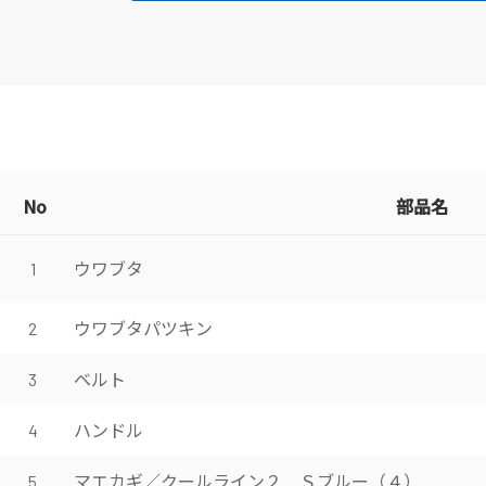
No
部品名
ウワブタ
1
ウワブタパツキン
2
ベルト
3
ハンドル
4
マエカギ／クールライン２ Ｓブルー（４）
5