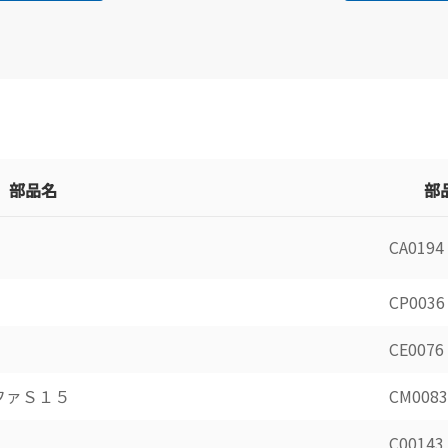
部品名
部
CA0194
CP0036
CE0076
ファＳ１５
CM0083
C00143