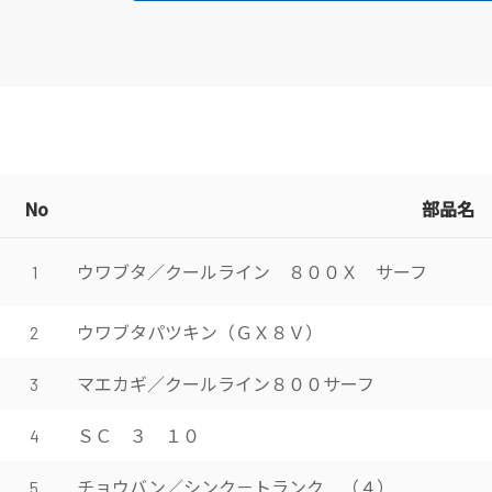
No
部品名
ウワブタ／クールライン ８００Ｘ サーフ
1
ウワブタパツキン（ＧＸ８Ｖ）
2
マエカギ／クールライン８００サーフ
3
ＳＣ ３ １０
4
チョウバン／シンク－トランク （４）
5