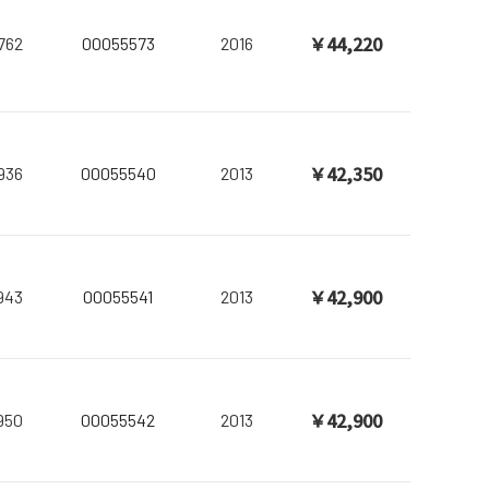
￥44,220
762
00055573
2016
￥42,350
936
00055540
2013
￥42,900
943
00055541
2013
￥42,900
950
00055542
2013