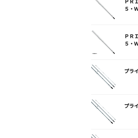
ＰＲ
５・
ＰＲ
５・
プラ
プラ