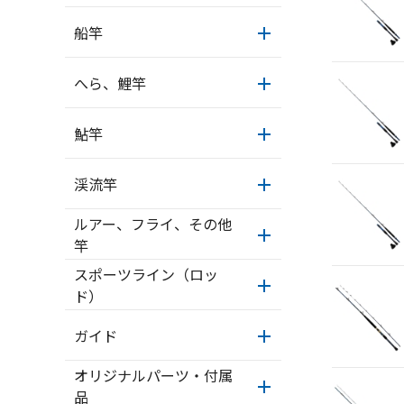
船竿
へら、鯉竿
鮎竿
渓流竿
ルアー、フライ、その他
竿
スポーツライン（ロッ
ド）
ガイド
オリジナルパーツ・付属
品