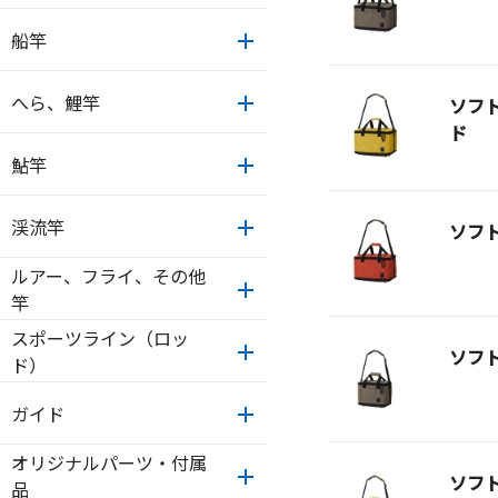
船竿
へら、鯉竿
ソフ
ド
鮎竿
渓流竿
ソフ
ルアー、フライ、その他
竿
スポーツライン（ロッ
ソフ
ド）
ガイド
オリジナルパーツ・付属
ソフ
品