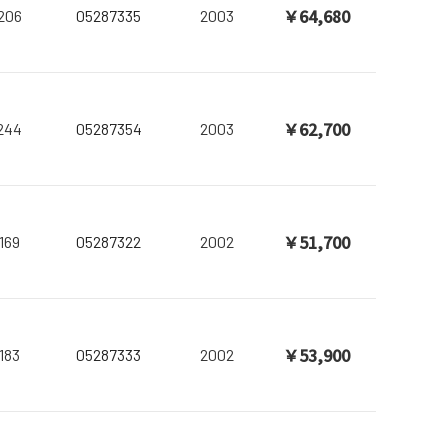
￥64,680
206
05287335
2003
￥62,700
244
05287354
2003
￥51,700
169
05287322
2002
￥53,900
183
05287333
2002