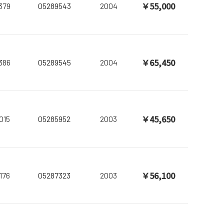
￥55,000
379
05289543
2004
￥65,450
386
05289545
2004
￥45,650
015
05285952
2003
￥56,100
176
05287323
2003