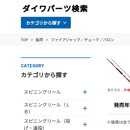
カテゴリから探す
TOP
>
船竿
>
ファイアジャック／デューク／バロン
CATEGORY
カテゴリから探す
表示方法：
詳
スピニングリール
スピニングリール（Ｌ
発売年
Ｂ）
スピニングリール（投
※価格は全
げ・遠投）