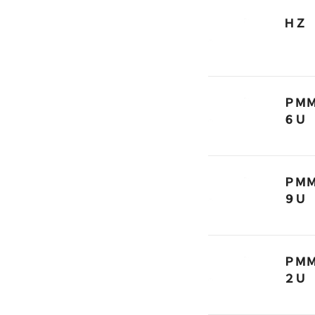
ＨＺ
ＰＭ
６Ｕ
ＰＭ
９Ｕ
ＰＭ
２Ｕ