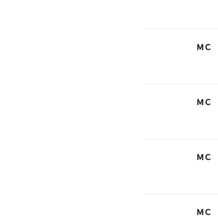
ＭＣ
ＭＣ
ＭＣ
ＭＣ