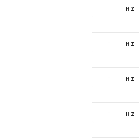
ＨＺ
ＨＺ
ＨＺ
ＨＺ