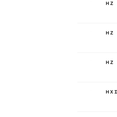
ＨＺ
ＨＺ
ＨＺ
ＨＸ