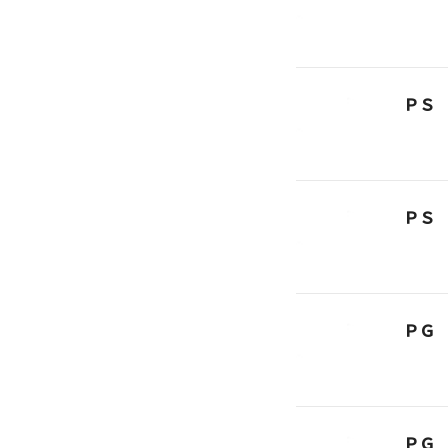
ＰＳ
ＰＳ
ＰＧ
ＰＧ