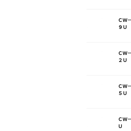
ＣＷ
９Ｕ
ＣＷ
２Ｕ
ＣＷ
５Ｕ
ＣＷ
Ｕ