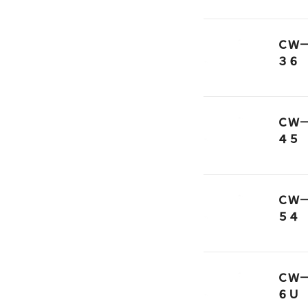
ＣＷ
３６
ＣＷ
４５
ＣＷ
５４
ＣＷ
６Ｕ