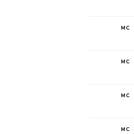
ＭＣ
ＭＣ
ＭＣ
ＭＣ