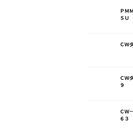
ＰＭ
５Ｕ
ＣＷ
ＣＷ
９
ＣＷ
６３