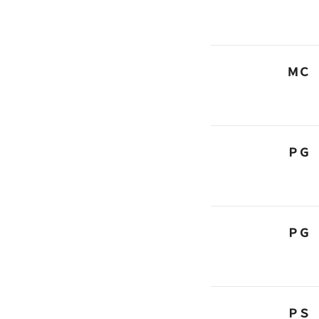
ＭＣ
ＰＧ
ＰＧ
ＰＳ