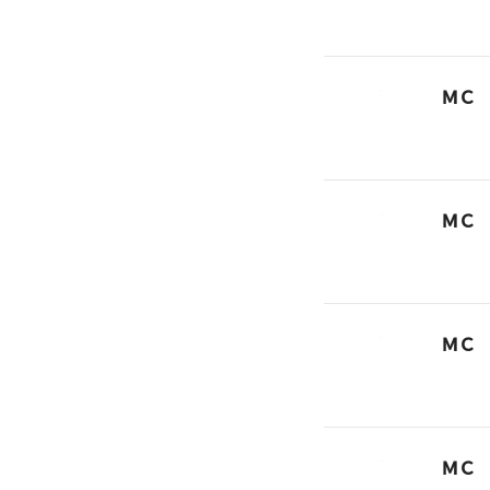
ＭＣ
ＭＣ
ＭＣ
ＭＣ