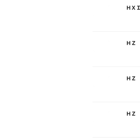
ＨＸ
ＨＺ
ＨＺ
ＨＺ