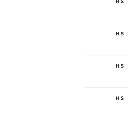
ＨＳ
ＨＳ
ＨＳ
ＨＳ