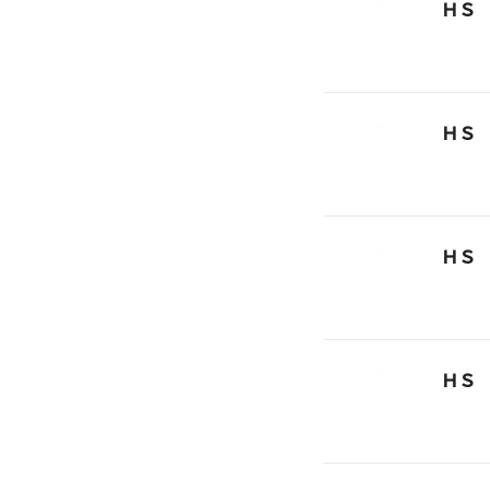
ＨＳ
ＨＳ
ＨＳ
ＨＳ