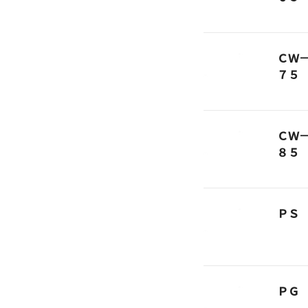
ＣＷ
７５
ＣＷ
８５
ＰＳ
ＰＧ