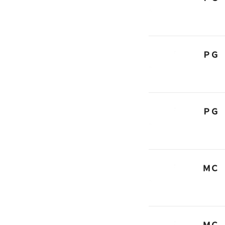
ＰＧ
ＰＧ
ＭＣ
ＭＣ