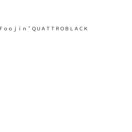
Ｆｏｏｊｉｎ＇ＱＵＡＴＴＲＯＢＬＡＣＫ