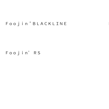
Ｆｏｏｊｉｎ＇ＢＬＡＣＫＬＩＮＥ
Ｆｏｏｊｉｎ’ ＲＳ