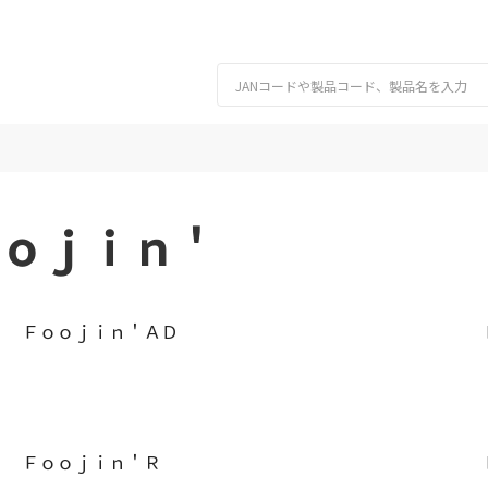
ｏｊｉｎ＇
Ｆｏｏｊｉｎ＇ＡＤ
Ｆｏｏｊｉｎ＇Ｒ