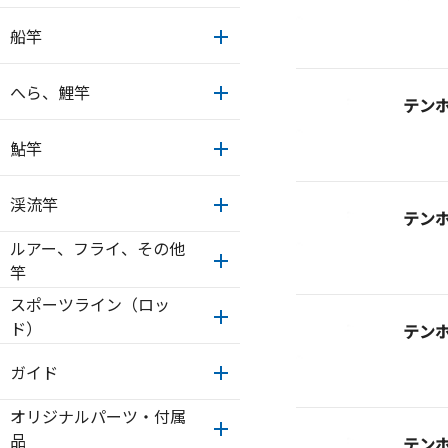
船竿
へら、鯉竿
テン
鮎竿
渓流竿
テン
ルアー、フライ、その他
竿
スポーツライン（ロッ
ド）
テン
ガイド
オリジナルパーツ・付属
品
テン