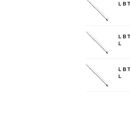
ＬＢ
ＬＢ
Ｌ
ＬＢ
Ｌ