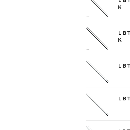
ＬＢ
Ｋ
ＬＢ
Ｋ
ＬＢ
ＬＢ