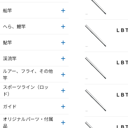
船竿
へら、鯉竿
ＬＢ
鮎竿
渓流竿
ＬＢ
ルアー、フライ、その他
竿
スポーツライン（ロッ
ド）
ＬＢ
ガイド
オリジナルパーツ・付属
品
ＬＢ