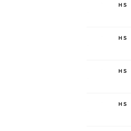
ＨＳ
ＨＳ
ＨＳ
ＨＳ