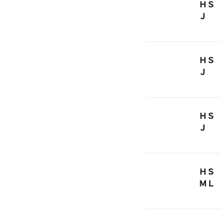
ＨＳ
Ｊ
ＨＳ
Ｊ
ＨＳ
Ｊ
ＨＳ
ＭＬ