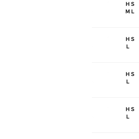
ＨＳ
ＭＬ
ＨＳ
Ｌ
ＨＳ
Ｌ
ＨＳ
Ｌ