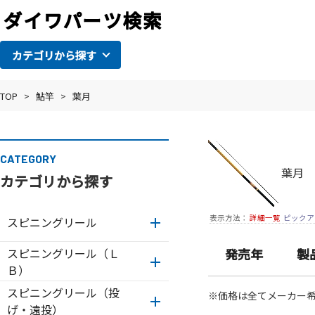
カテゴリから探す
TOP
>
鮎竿
>
葉月
CATEGORY
葉月
カテゴリから探す
表示方法：
詳細一覧
ピックア
スピニングリール
スピニングリール（Ｌ
発売年
製
Ｂ）
スピニングリール（投
※価格は全てメーカー
げ・遠投）