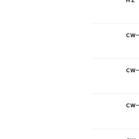
ＨＺ
ＣＷ
ＣＷ
ＣＷ