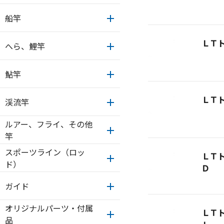
船竿
ＬＴ
へら、鯉竿
鮎竿
ＬＴ
渓流竿
ルアー、フライ、その他
竿
スポーツライン（ロッ
ＬＴ
ド）
Ｄ
ガイド
オリジナルパーツ・付属
ＬＴ
品