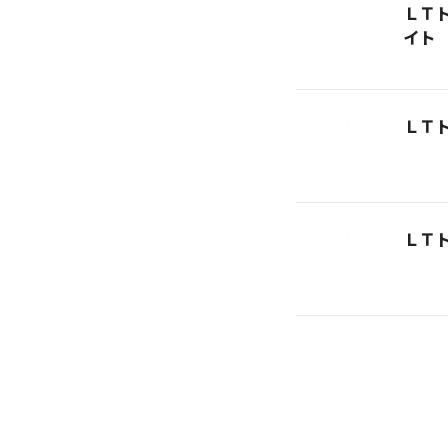
ＬＴ
イト
ＬＴ
ＬＴ