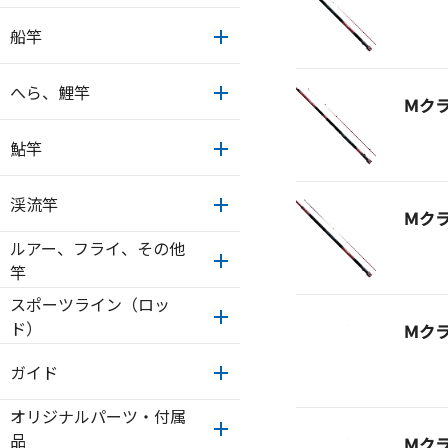
船竿
へら、鯉竿
Ｍク
鮎竿
渓流竿
Ｍク
ルアー、フライ、その他
竿
スポーツライン（ロッ
ド）
Ｍク
ガイド
オリジナルパーツ・付属
品
Ｍク