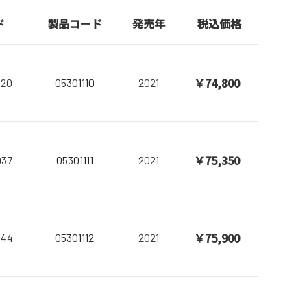
ド
製品コード
発売年
税込価格
￥74,800
920
05301110
2021
￥75,350
937
05301111
2021
￥75,900
944
05301112
2021