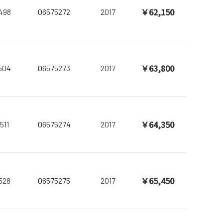
￥62,150
498
06575272
2017
￥63,800
504
06575273
2017
￥64,350
511
06575274
2017
￥65,450
528
06575275
2017