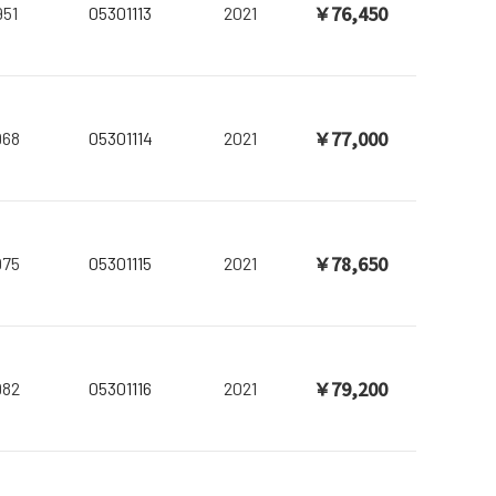
￥76,450
951
05301113
2021
￥77,000
968
05301114
2021
￥78,650
975
05301115
2021
￥79,200
982
05301116
2021