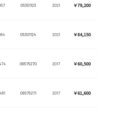
￥79,200
057
05301123
2021
￥84,150
064
05301124
2021
￥60,500
474
06575270
2017
￥61,600
481
06575271
2017