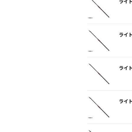
ライ
ライ
ライ
ライ