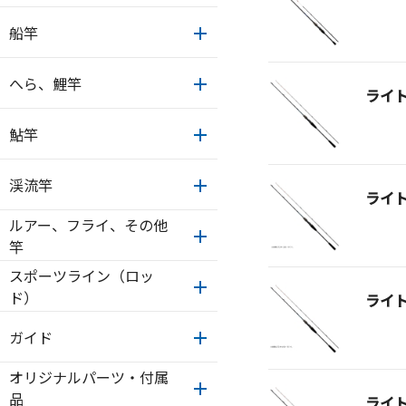
船竿
へら、鯉竿
ライ
鮎竿
渓流竿
ライ
ルアー、フライ、その他
竿
スポーツライン（ロッ
ド）
ライ
ガイド
オリジナルパーツ・付属
品
ライ