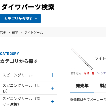
カテゴリから探す
TOP
>
船竿
>
ライトゲーム
CATEGORY
ライト
カテゴリから探す
表示方法：
詳細一覧
ピックア
スピニングリール
スピニングリール（Ｌ
発売年
製
Ｂ）
スピニングリール（投
※価格は全てメーカー
げ・遠投）