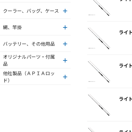
クーラー、バッグ、ケース
網、竿掛
ライ
バッテリー、その他用品
オリジナルパーツ・付属
品
ライ
他社製品（ＡＰＩＡロッ
ド）
ライ