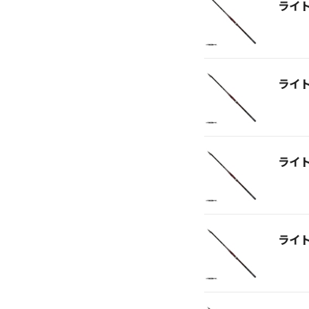
ライ
ライ
ライ
ライ